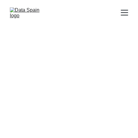
ENERGÍA
GAS NATURAL
Data Spain
31/01/2026
1 min de lectura